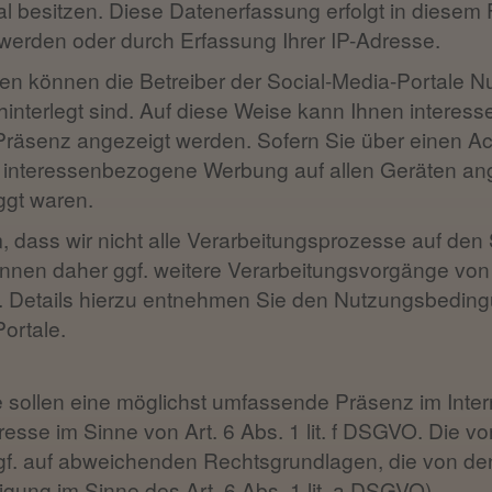
al besitzen. Diese Datenerfassung erfolgt in diesem F
werden oder durch Erfassung Ihrer IP-Adresse.
ten können die Betreiber der Social-Media-Portale Nut
hinterlegt sind. Auf diese Weise kann Ihnen intere
-Präsenz angezeigt werden. Sofern Sie über einen Ac
 interessenbezogene Werbung auf allen Geräten ang
ggt waren.
 dass wir nicht alle Verarbeitungsprozesse auf den
nnen daher ggf. weitere Verarbeitungsvorgänge von 
n. Details hierzu entnehmen Sie den Nutzungsbed
ortale.
e sollen eine möglichst umfassende Präsenz im Inter
resse im Sinne von Art. 6 Abs. 1 lit. f DSGVO. Die vo
f. auf abweichenden Rechtsgrundlagen, die von den
igung im Sinne des Art. 6 Abs. 1 lit. a DSGVO).