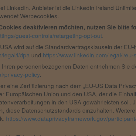
bei LinkedIn. Anbieter ist die LinkedIn Ireland Unlim
erwendet Werbecookies.
ookies deaktivieren möchten, nutzen Sie bitte f
tings/guest-controls/retargeting-opt-out
.
USA wird auf die Standardvertragsklauseln der EU-K
/legal/l/dpa
und
https://www.linkedin.com/legal/l/eu-
t Ihren personenbezogenen Daten entnehmen Sie de
l/privacy-policy
.
r eine Zertifizierung nach dem „EU-US Data Privac
 Europäischen Union und den USA, der die Einhal
tenverarbeitungen in den USA gewährleisten soll. J
h, diese Datenschutzstandards einzuhalten. Weitere
nk:
https://www.dataprivacyframework.gov/participan